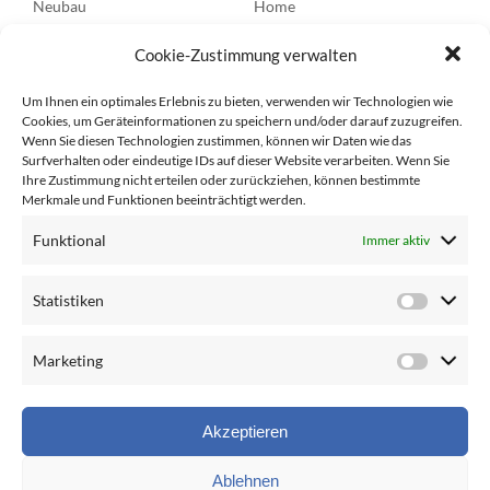
Neubau
Home
Sanierung
Über uns
Cookie-Zustimmung verwalten
Bäder
News
Um Ihnen ein optimales Erlebnis zu bieten, verwenden wir Technologien wie
Service & Wartung
Technik
Cookies, um Geräteinformationen zu speichern und/oder darauf zuzugreifen.
Wenn Sie diesen Technologien zustimmen, können wir Daten wie das
Unternehmensanlagen /
Kontakt
Surfverhalten oder eindeutige IDs auf dieser Website verarbeiten. Wenn Sie
Ihre Zustimmung nicht erteilen oder zurückziehen, können bestimmte
Öffentliche Hand
Merkmale und Funktionen beeinträchtigt werden.
Information
Starke Partner
Funktional
Immer aktiv
Statistiken
Häufige Fragen
Preis-Struktur
Marketing
Datenschutz
Impressum
Akzeptieren
Ablehnen