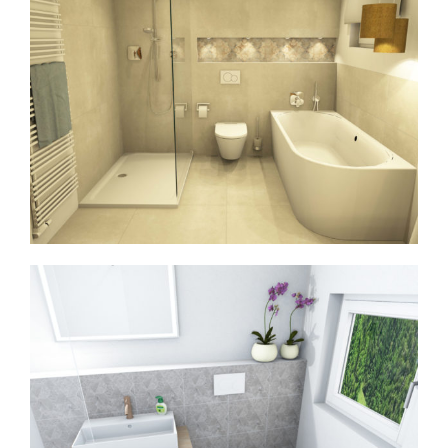
Kleines, modern gehaltenes Bad
<6 m²
Bad-Planung
Bäder
Modernes Bad mit Dusche,
Badewanne & WC