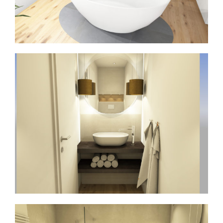
NEWS
KONTAKT
Bad in beige- und holzoptik &
Abstellnische
6 m² - 11 m²
Bad-Planung
Bäder