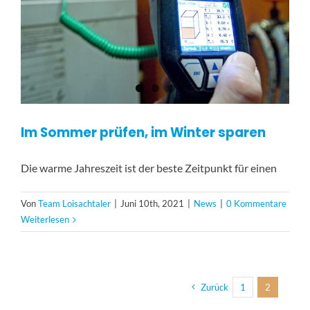
Im Sommer prüfen, im Winter sparen
Die warme Jahreszeit ist der beste Zeitpunkt für einen
Von
Team Loisachtaler
|
Juni 10th, 2021
|
News
|
0 Kommentare
Weiterlesen
Zurück
1
2