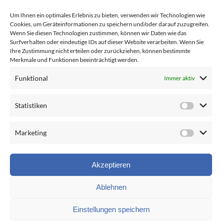
Bäder
News
Um Ihnen ein optimales Erlebnis zu bieten, verwenden wir Technologien wie
Service & Wartung
Technik
Cookies, um Geräteinformationen zu speichern und/oder darauf zuzugreifen.
Wenn Sie diesen Technologien zustimmen, können wir Daten wie das
Unternehmensanlagen /
Kontakt
Surfverhalten oder eindeutige IDs auf dieser Website verarbeiten. Wenn Sie
Ihre Zustimmung nicht erteilen oder zurückziehen, können bestimmte
Öffentliche Hand
Merkmale und Funktionen beeinträchtigt werden.
Information
Starke Partner
Funktional
Immer aktiv
Statistiken
Häufige Fragen
Preis-Struktur
Marketing
Datenschutz
Impressum
Akzeptieren
Ablehnen
Einstellungen speichern
© Copyright 2012 -
2026